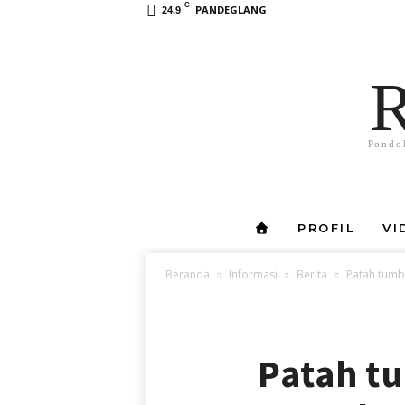
C
PANDEGLANG
24.9
Pondo
PROFIL
VI
Beranda
Informasi
Berita
Patah tumb
Patah t