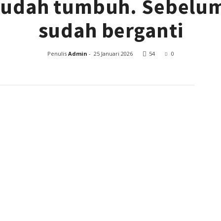
sudah tumbuh. Sebelum
sudah berganti
Penulis
Admin
-
25 Januari 2026
54
0