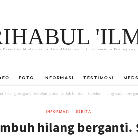
RIHABUL 'ILM
k Pesantren Modern & Tahfizh Al-Qur`an Putri - Samaboa Pandeglang 
DEO
FOTO
INFORMASI
TESTIMONI
MED
uh hilang berganti. Sebelum patah sudah tumbuh. Sebelum hilang sudah bergan
INFORMASI
BERITA
umbuh hilang berganti.