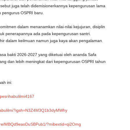
ersebut juga telah didemisionerkannya kepengurusan lama
eh pengurus OSPRI baru.
omitmen dalam menanamkan nilai-nilai kejujuran, disiplin
tuk penerapannya ada pada kepengurusan santri.
ahir dalam keilmuan namun juga kaya akan pengalaman.
a bakti 2026-2027 yang diketuai oleh ananda Safa
mbang dan lebih meningkat dari kepengurusan OSPRI tahun
ah ini:
esrihabulilmi4167
rihabulilmi?igsh=N3Z4M3Q1b3dyMWhy
hare/MBQd9eaoDuSBPub1/?mibextid=qi2Omg