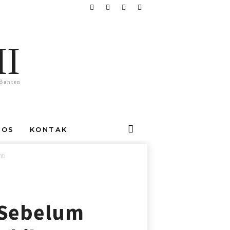
I
Banten
SOS
KONTAK
ti
 Sebelum