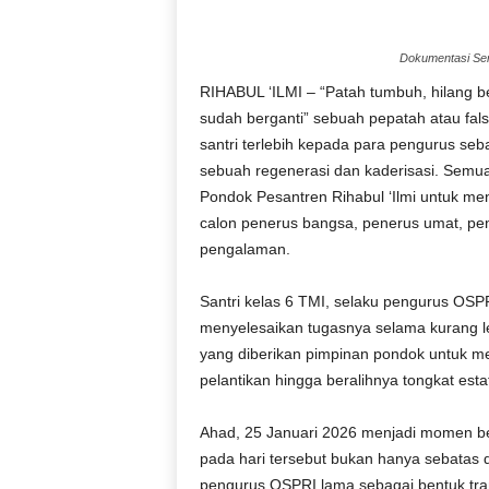
Dokumentasi Ser
RIHABUL ‘ILMI – “Patah tumbuh, hilang b
sudah berganti” sebuah pepatah atau fa
santri terlebih kepada para pengurus seb
sebuah regenerasi dan kaderisasi. Semua 
Pondok Pesantren Rihabul ‘Ilmi untuk men
calon penerus bangsa, penerus umat, pe
pengalaman.
Santri kelas 6 TMI, selaku pengurus OSPR
menyelesaikan tugasnya selama kurang 
yang diberikan pimpinan pondok untuk me
pelantikan hingga beralihnya tongkat es
Ahad, 25 Januari 2026 menjadi momen b
pada hari tersebut bukan hanya sebatas
pengurus OSPRI lama sebagai bentuk tran