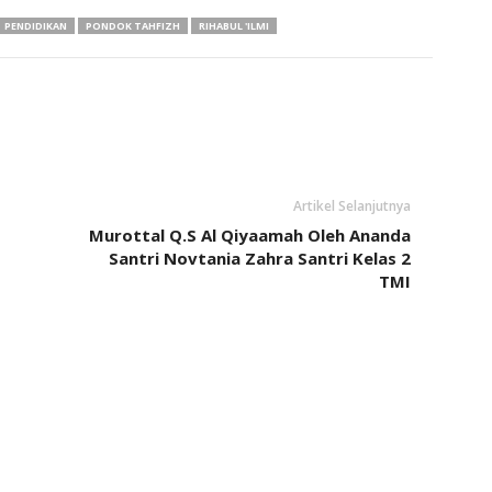
PENDIDIKAN
PONDOK TAHFIZH
RIHABUL 'ILMI
Artikel Selanjutnya
Murottal Q.S Al Qiyaamah Oleh Ananda
Santri Novtania Zahra Santri Kelas 2
TMI