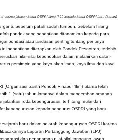
ah terima jabatan ketua OSPRI lama (kiri) kepada ketua OSPRI baru (kanan)
erganti. Sebelum patah sudah tumbuh. Sebelum hilang
lsafah pondok yang senantiasa ditanamkan kepada para
agai pondasi atau landasan penting tentang perlunya
ini senantiasa diterapkan oleh Pondok Pesantren, terlebih
eruskan nilai-nilai kepondokan dalam melahirkan calon-
nerus pemimpin yang kaya akan iman, kaya ilmu dan kaya
I (Organisasi Santri Pondok Rihabul ‘Ilmi) utama telah
lebih 1 (satu) tahun lamanya dalam mengemban amanah
njalankan roda kepengurusan, terhitung mulai dari
tafet kepengurusan kepada pengurus OSPRI yang baru.
ersejarah baru dalam sejarah kepengurusan OSPRI karena
 dibacakannya Laporan Pertanggung Jawaban (LPJ)
sparansi dan penanaman nilai-nilai tanggung jawab,