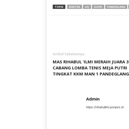
TOPIK
BANTEN
LPJ
OSPRI
PANDEGLANG
Artikel Sebelumnya
MAS RIHABUL ‘ILMI MERAIH JUARA 3
CABANG LOMBA TENIS MEJA PUTRI
TINGKAT KKM MAN 1 PANDEGLANG
Admin
https://rihabulilmi.ponpes.id