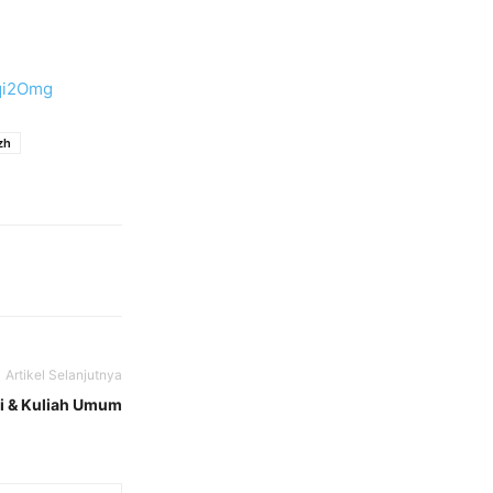
qi2Omg
zh
Artikel Selanjutnya
i & Kuliah Umum