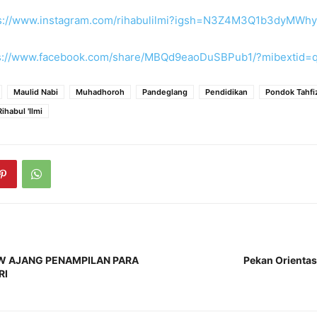
s://www.instagram.com/rihabulilmi?igsh=N3Z4M3Q1b3dyMWhy
s://www.facebook.com/share/MBQd9eaoDuSBPub1/?mibextid=
Maulid Nabi
Muhadhoroh
Pandeglang
Pendidikan
Pondok Tahfi
Rihabul 'Ilmi
 AJANG PENAMPILAN PARA
Pekan Orientas
RI