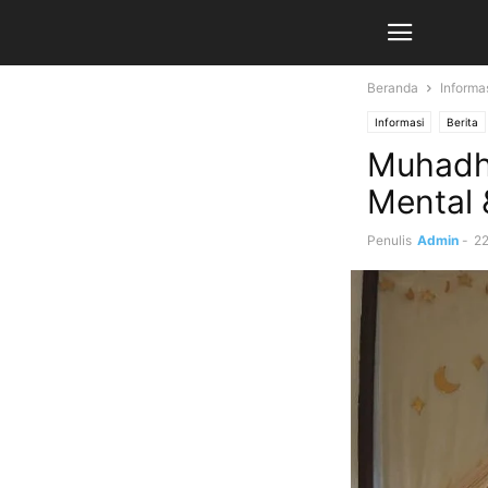
Beranda
Informa
Informasi
Berita
Muhadho
Mental 
Penulis
Admin
-
22