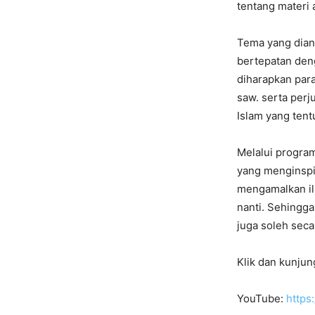
tentang materi
Tema yang dian
bertepatan den
diharapkan par
saw. serta per
Islam yang tent
Melalui program
yang menginspi
mengamalkan il
nanti. Sehingga
juga soleh secar
Klik dan kunjun
YouTube:
https