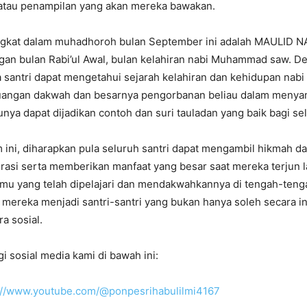
 atau penampilan yang akan mereka bawakan.
gkat dalam muhadhoroh bulan September ini adalah MAULID N
gan bulan Rabi’ul Awal, bulan kelahiran nabi Muhammad saw. De
a santri dapat mengetahui sejarah kelahiran dan kehidupan na
juangan dakwah dan besarnya pengorbanan beliau dalam menyam
unya dapat dijadikan contoh dan suri tauladan yang baik bagi s
 ini, diharapkan pula seluruh santri dapat mengambil hikmah da
rasi serta memberikan manfaat yang besar saat mereka terjun 
mu yang telah dipelajari dan mendakwahkannya di tengah-teng
 mereka menjadi santri-santri yang bukan hanya soleh secara 
a sosial.
gi sosial media kami di bawah ini:
://www.youtube.com/@ponpesrihabulilmi4167