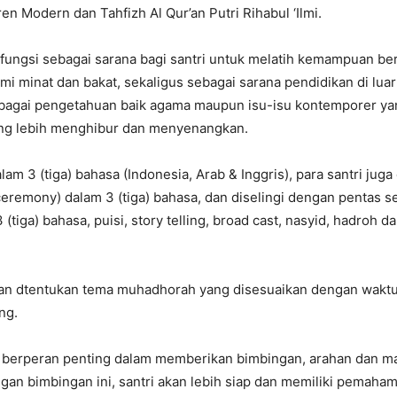
n Modern dan Tahfizh Al Qur’an Putri Rihabul ‘Ilmi.
rfungsi sebagai sarana bagi santri untuk melatih kemampuan be
mi minat dan bakat, sekaligus sebagai sarana pendidikan di luar
bagai pengetahuan baik agama maupun isu-isu kontemporer y
ng lebih menghibur dan menyenangkan.
lam 3 (tiga) bahasa (Indonesia, Arab & Inggris), para santri juga 
eremony) dalam 3 (tiga) bahasa, dan diselingi dengan pentas se
(tiga) bahasa, puisi, story telling, broad cast, nasyid, hadroh d
kan dtentukan tema muhadhorah yang disesuaikan dengan waktu
ng.
 berperan penting dalam memberikan bimbingan, arahan dan m
ngan bimbingan ini, santri akan lebih siap dan memiliki pemaha