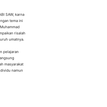
ABI SAW, karna
ngan tema ini
bi Muhammad
paikan risalah
eluruh umatnya.
n pelajaran
langsung
ah masyarakat
individu namun