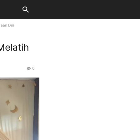
aan Diri
Melatih
0